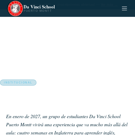
×
✈️ Viaje a Inglaterra 2027 — ¡Inscripciones abiertas!
—
Ver más
→
Da Vinci School
PUERTO MONTT
INICIO
›
NOTICIAS
›
INSTITUCIONAL
Viaje a Londres 2027 — ¡Inscripciones
abiertas!
27 de abril de 2026
INSTITUCIONAL
En enero de 2027, un grupo de estudiantes Da Vinci School
Puerto Montt vivirá una experiencia que va mucho más allá del
aula: cuatro semanas en Inglaterra para aprender inglés,