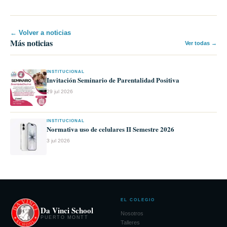
← Volver a noticias
Más noticias
Ver todas →
INSTITUCIONAL
Invitación Seminario de Parentalidad Positiva
29 jul 2026
INSTITUCIONAL
Normativa uso de celulares II Semestre 2026
3 jul 2026
EL COLEGIO
Da Vinci School
Nosotros
PUERTO MONTT
Talleres